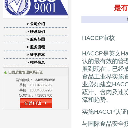
最有
> 公司介绍
> 联系我们
HACCP审核
> 服务范围
> 服务流程
HACCP是英文Hazar
> 证书样本
认的最有效的管理
> 招聘信息
展到现在，已经
山西质量管理体系认证
食品工业界实施食
咨询热线：13485350896
业必须建立HAC
手机：13834636795
手机：13834636795
蔬汁、含肉及速冻
QQ交流：772803760
流和趋势。
实施HACCP认
与国际食品安全