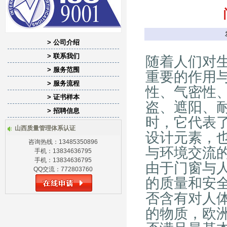
> 公司介绍
> 联系我们
随着人们对
> 服务范围
重要的作用
> 服务流程
性、气密性
> 证书样本
盗、遮阳、
> 招聘信息
时，它代表
山西质量管理体系认证
设计元素，
咨询热线：13485350896
与环境交流
手机：13834636795
手机：13834636795
由于门窗与
QQ交流：772803760
的质量和安
否含有对人
的物质，欧