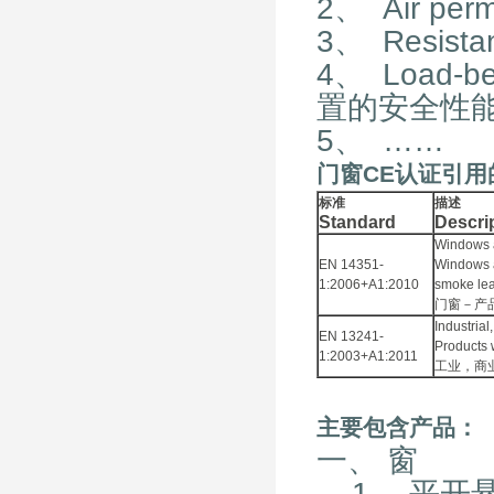
2、 Air per
3、 Resista
4、 Load-bea
置的安全性能）
5、 ……
门窗
CE
认证引用
标准
描述
Standard
Descri
Windows a
EN 14351-
Windows a
1:2006+A1:2010
smoke lea
门窗－产
Industria
EN 13241-
Products w
1:2003+A1:2011
工业，商
主要包含产品：
一、 窗
1、 平开