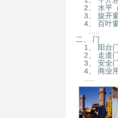
2、 水平
3、 旋开
4、 百叶
……
二、 门
1、 阳台
2、 走道
3、 安全
4、 商业
……