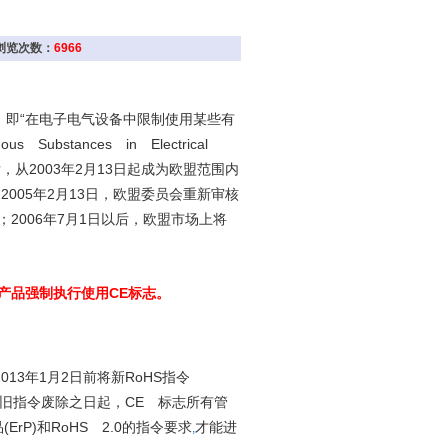
 浏览次数：
6966
“
，即
在电子电气设备中限制使用某些有
us Substances in Electrical
2003
2
13
后，从
年
月
日起成为欧盟范围内
2005
2
13
；
年
月
日，欧盟委员会重新审核
2006
7
1
；
年
月
日以后，欧盟市场上将
CE
产品强制执行使用
标志。
2013
1
2
RoHS
年
月
日前将新
指令
CE
旧指令废除之日起，
标志所有管
(ErP)
RoHS 2.0
品
和
的指令要求
才能进
,