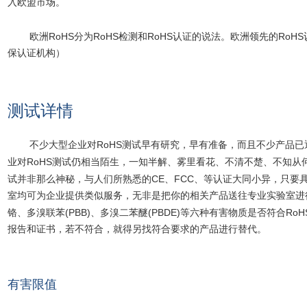
入欧盟市场。
RoHS
RoHS
RoHS
RoHS
欧洲
分为
检测和
认证的说法。欧洲领先的
保认证机构）
测试详情
RoHS
不少大型企业对
测试早有研究，早有准备，而且不少产品已
RoHS
业对
测试仍相当陌生，一知半解、雾里看花、不清不楚、不知从
CE
FCC
试并非那么神秘，与人们所熟悉的
、
、等认证大同小异，只要
室均可为企业提供类似服务，无非是把你的相关产品送往专业实验室进
(PBB)
(PBDE)
RoH
铬、多溴联苯
、多溴二苯醚
等六种有害物质是否符合
报告和证书，若不符合，就得另找符合要求的产品进行替代。
有害限值