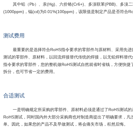
Pb
(Hg)
(Cr6+)
(PBB)
其中铅（
）、汞
、六价铬
、多溴联苯
、多溴二
(1000ppm)
(cd)
0.01%(100ppm)
R
，镉
为
，该限值是制定产品是否符合
测试费用
RoHS
最重要的是选择符合
指令要求的零部件与原材料、采用先进
测试的零部件、原材料，以回流焊接替代传统的焊接，以无铅焊料替代
RoHS
指令要求的零部件，您的整机做
测试自然就省时省钱，方便快捷
拆分，也可节省一定的费用。
合适测试
RoHS
一是明确规定所采购的零部件、原材料必须是通过了
测试的
RoHS
测试，同时国内外大部分采购商也对制造商提出了明确要求，凡
单。因此，如果您的产品不及早做测试，将会痛失市场，枉然后悔。