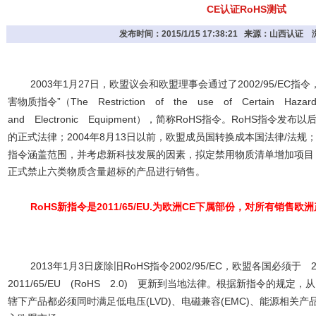
CE认证RoHS测试
发布时间：2015/1/15 17:38:21 来源：山西认证
2003
1
27
2002/95/EC
年
月
日，欧盟议会和欧盟理事会通过了
指令
”
The Restriction of the use of Certain Hazardo
害物质指令
（
and Electronic Equipment
RoHS
RoHS
），简称
指令。
指令发布以
2004
8
13
/
的正式法律；
年
月
日以前，欧盟成员国转换成本国法律
法规
指令涵盖范围，并考虑新科技发展的因素，拟定禁用物质清单增加项目
正式禁止六类物质含量超标的产品进行销售。
RoHS
2011/65/EU.
CE
新指令是
为欧洲
下属部份，对所有销售欧洲
2013
1
3
RoHS
2002/95/EC
年
月
日废除旧
指令
，欧盟各国必须于
2011/65/EU (RoHS 2.0)
更新到当地法律。根据新指令的规定，从
(LVD)
(EMC)
辖下产品都必须同时满足低电压
、电磁兼容
、能源相关产