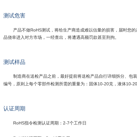
测试危害
RoHS
产品不做
测试，将给生产商造成难以估量的损害，届时您的
品侥幸进入对方市场，一经查出，将遭遇高额罚款甚至刑拘。
测试样品
制造商在送检产品之前，最好提前将送检产品自行详细拆分、包
10-20
10-2
编号，原则上每个零部件检测所需的重量为：固体
克，液体
认证周期
RoHS
2-7
指令检测认证周期：
个工作日