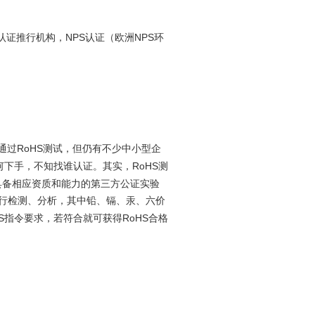
NPS
NPS
认证推行机构，
认证（欧洲
环
RoHS
通过
测试，但仍有不少中小型企
RoHS
何下手，不知找谁认证。其实，
测
具备相应资质和能力的第三方公证实验
行检测、分析，其中铅、镉、汞、六价
S
RoHS
指令要求，若符合就可获得
合格