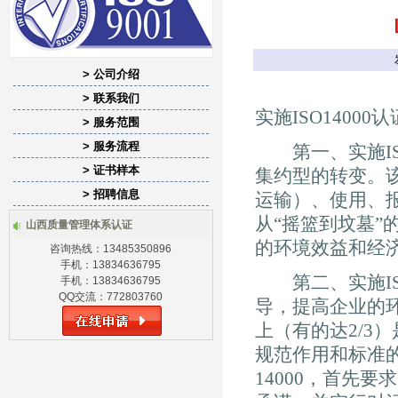
> 公司介绍
> 联系我们
实施ISO1400
> 服务范围
> 服务流程
第一、实施ISO
> 证书样本
集约型的转变。
> 招聘信息
运输）、使用、
从“摇篮到坟墓
山西质量管理体系认证
的环境效益和经
咨询热线：13485350896
手机：13834636795
第二、实施ISO
手机：13834636795
QQ交流：772803760
导，提高企业的
上（有的达2/3
规范作用和标准的
14000，首先