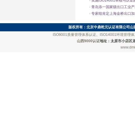
·
实施ISO14001审核与认
·
青岛添一国家级出口工业产
·
专家组肯定上海金桥出口加工区
版权所有：
北京中鼎乾元认证有限公司山
ISO9001质量管理体系认证
、
ISO14001环境管理
山西9000认证
地址：太原市小店区龙城南街
www.dmi