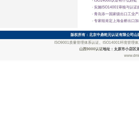
·
ISO14000认证有什么好处
·
实施ISO14001审核与认
·
青岛添一国家级出口工业产
·
专家组肯定上海金桥出口加工区
版权所有：
北京中鼎乾元认证有限公司山
ISO9001质量管理体系认证
、
ISO14001环境管理
山西9000认证
地址：太原市小店区龙城南街
www.dmi